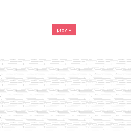
prev »