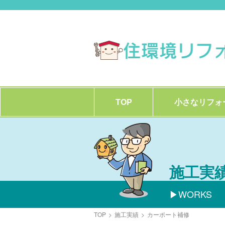
TOP
小さなリフォ
施工実
WORKS
TOP
>
施工実績
>
カーポート補修