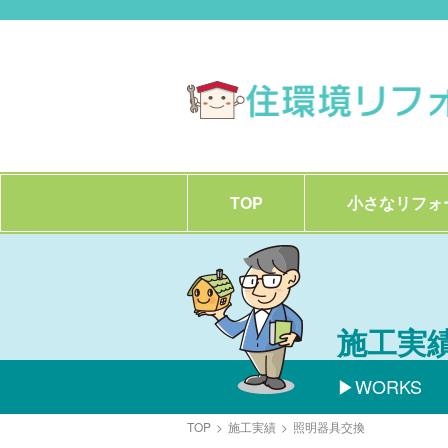
TOP
小さなリフォ
施工実
WORKS
TOP
>
施工実績
>
照明器具交換