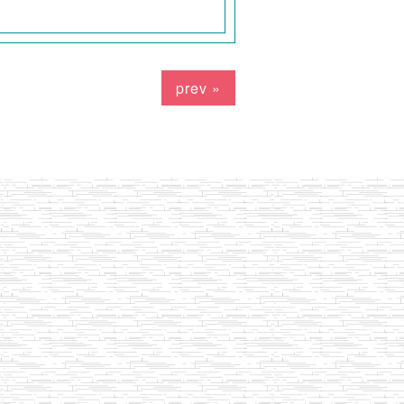
prev »